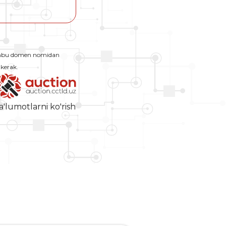
Ushbu domen nomidan
 kerak.
a'lumotlarni ko'rish