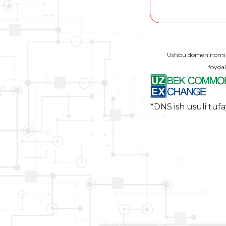
Ushbu domen nomi O
foydal
*DNS ish usuli tufa