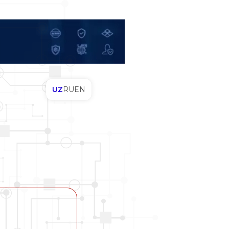
UZ
RU
EN