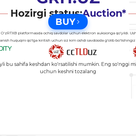
Hozirgi status:
Auction*
BUY
‘zRTXB platformasida ochiq savdolar uchun elektron auksionga qo‘yildi. 
anish huquqini qo'lga kiritish uchun siz kim oshdi savdosida g'olib bo'lishingiz
yli bu sahifa keshdan ko'rsatilishi mumkin. Eng so'nggi m
uchun keshni tozalang