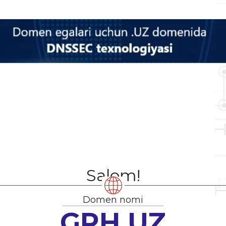
Salom!
Domen nomi
GRH.UZ